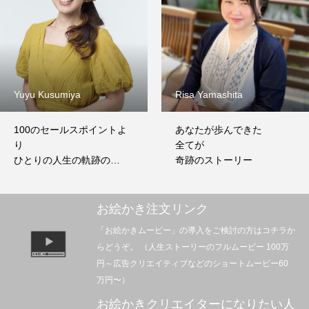
Yuyu Kusumiya
Risa Yamashita
100のセールスポイントよ
あなたが歩んできた
り
全てが
ひとりの人生の軌跡の
奇跡のストーリー
ほうが100倍信用できる
お絵かき注文リンク
「お絵かきムービー」の導入をご検討の方はコチラか
らどうぞ。 （人生ストーリーのフルムービー 100万
円～広告クリエイティブなどのショートムービー60
万円〜）
お絵かきクリエイターになりたい人