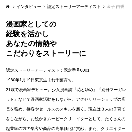
インタビュー
認定ストーリーアーティスト
金子 由香
お問い合わせ
漫画家としての
経験を活かし
特商法による表記
プライバシーポリシーについて
あなたの情熱や
こだわりをストーリーに
認定ストーリーアーティスト：認定番号0001
1980年1月19日東京生まれ千葉育ち。
21歳で漫画家デビュー。少女漫画誌『花とゆめ』『別冊マーガレ
ット』などで漫画家活動をしながら、アクセサリーショップの店
長を務め、接客やセールスのスキルを磨く。現在は３人の子育て
をしながら、お絵かきムービークリエイターとして、たくさんの
起業家の方の集客や商品の高単価化に貢献。また、クリエイター