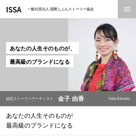
ISSA
一般社団法人 国際じぶんストーリー協会
Home
お絵かきムービーについて
あ
な
た
の
人
生
そ
の
も
の
が
、
製作者の紹介
最
高
級
の
ブ
ラ
ン
ド
に
な
る
導入実例紹介
協会概要
金子 由香
認定ストーリーアーティスト
Yuka Kaneko
ART Gallery
あなたの人生そのものが
お絵かきクリエイターになりたい方へ
最高級のブランドになる
お知らせ