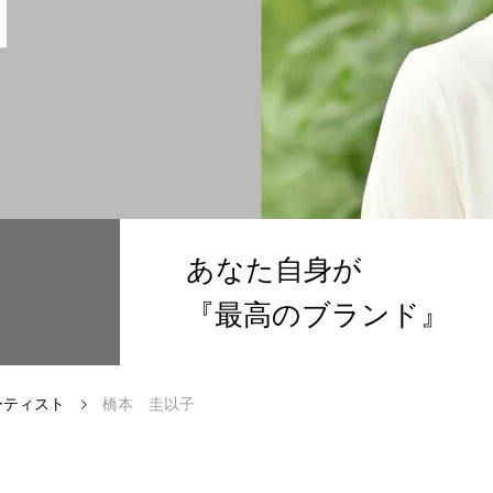
あなた自身が
『最高のブランド』
い方へ
ーティスト
橋本 圭以子