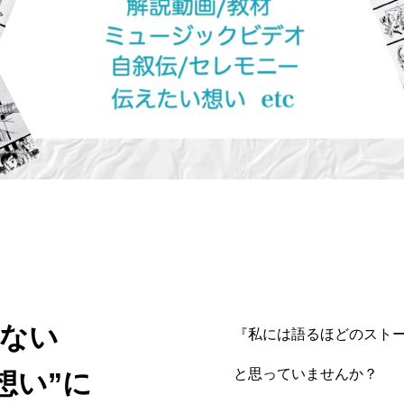
係ない
『私には語るほどのスト
と思っていませんか？
想い”に