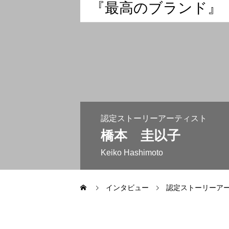
『
最
高
の
ブ
ラ
ン
ド
』
導入実例紹介
協会概要
ART Gallery
認定ストーリーアーティスト
橋本 圭以子
Keiko Hashimoto
お絵かきクリエイターになりた
インタビュー
認定ストーリーア
お知らせ