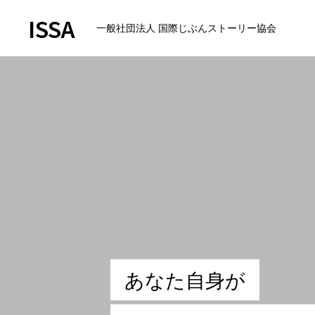
ISSA
一般社団法人 国際じぶんストーリー協会
Home
お絵かきムービーについて
製作者の紹介
あ
な
た
自
身
が