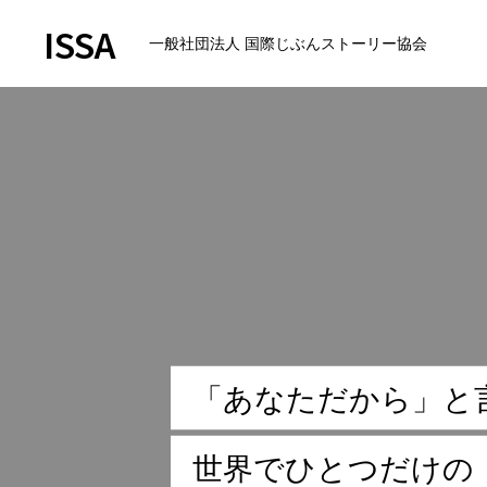
ISSA
一般社団法人 国際じぶんストーリー協会
Home
お絵かきムービーについて
「
あ
な
た
だ
か
ら
」
と
製作者の紹介
世
界
で
ひ
と
つ
だ
け
の