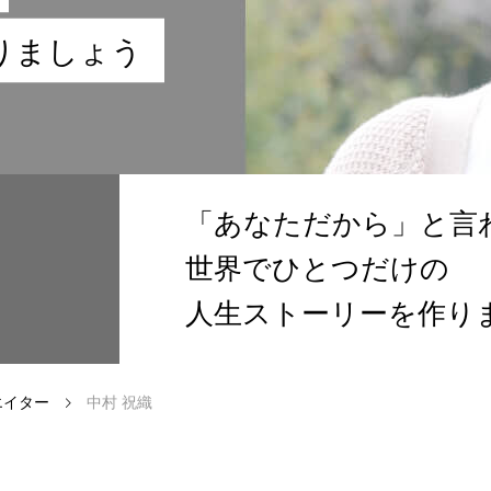
り
ま
し
ょ
う
「あなただから」と言
世界でひとつだけの
人生ストーリーを作り
い方へ
エイター
中村 祝織