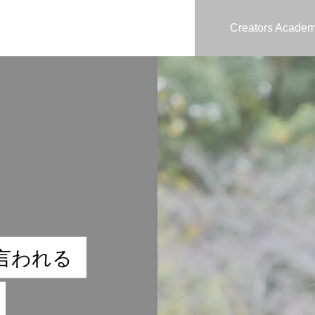
Creators Acade
言
わ
れ
る