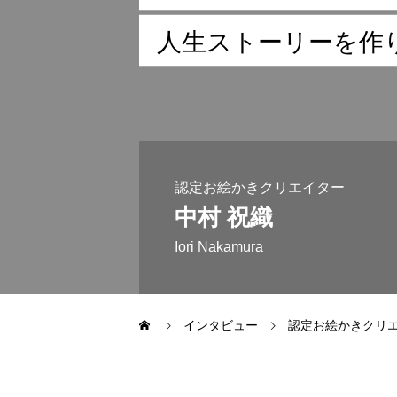
導入実例紹介
人
生
ス
ト
ー
リ
ー
を
作
協会概要
認定お絵かきクリエイター
ART Gallery
中村 祝織
Iori Nakamura
お絵かきクリエイターになりた
インタビュー
認定お絵かきクリ
お知らせ