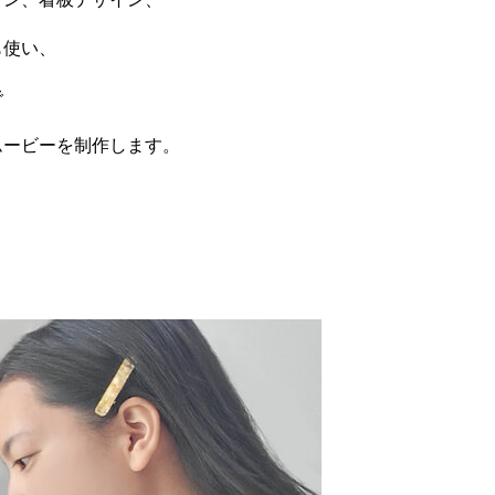
も使い、
で
ムービーを制作します。