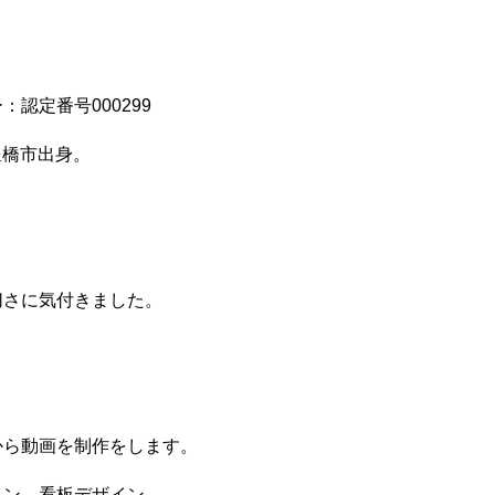
認定番号000299
県豊橋市出身。
切さに気付きました。
、
から動画を制作をします。
イン、看板デザイン、