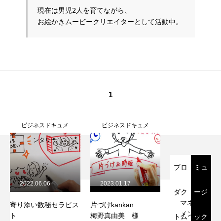
現在は男児2人を育てながら、

お絵かきムービークリエイターとして活動中。
1
ビジネスドキュメ
ビジネスドキュメ
ンタリー
ンタリー
プロ
ミュ
2022.06.06
2023.01.17
ダク
ージ
マネジ
寄り添い数秘セラピス
片づけkankan
メント
ト
梅野真由美 様
トム
ック