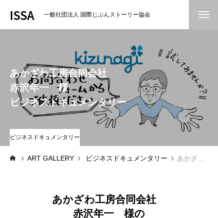
ISSA
一般社団法人 国際じぶんストーリー協会
Home
お絵かきムービーについて
あかざわ工房合同会社
赤沢年一 様
製作者の紹介
ビジネスドキュメンタリー
導入実例紹介
協会概要
ビジネスドキュメンタリー
ART GALLERY
ビジネスドキュメンタリー
あかざわ工房合同会社 赤沢年一 様ビジネスドキュメンタリー
ART Gallery
お絵かきクリエイターになりたい方へ
あかざわ工房合同会社
お知らせ
赤沢年一 様の