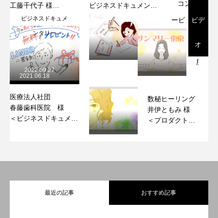
コンサ
工藤千代子 様
ビジネスドキュメンタ
2022.12.09
ルタン
＜ビジネスドキュメン
リー
ビジネスドキュメ
ービ
ビデ
ト
タリー＞
ンタリー
川嵜昌
結婚
ー
オ
子 様
相談
プロダ
所
クトム
2022.09.27
「サ
2021.06.18
ービー
ンマ
リー
医療法人社団
数秘ヒーリング
東
春藤歯科医院 様
井伊ともみ 様
京」
＜ビジネスドキュメン
＜プロダクトム
蜂巣
2022.09.27
タリー＞
ービー＞
直子
様
＜プ
ロダ
クト
ムー
最近の記事
おすすめ記事
ビー
＞